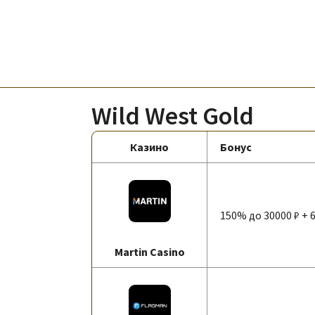
Wild West Gold
Казино
Бонус
150% до 30000 ₽ + 
Martin Casino