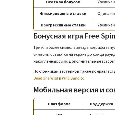
Охота за бонусом
Увеличен
Фиксированные ставки
Одинаков
Прогрессивные ставки
Увеличен
Бонусная игра Free Spi
Три или более символа звезды шерифа запу
символы остаются на экране до конца раун
накопленных сумм. Дополнительные scatter
Поклонникам вестернов также понравятся д
Dead or a Wild
и
Wild Bandito
.
Мобильная версия и с
Платформа
Поддержка