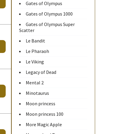
Gates of Olympus
Gates of Olympus 1000
Gates of Olympus Super
Scatter
Le Bandit
Le Pharaoh
Le Viking
Legacy of Dead
Mental 2
Minotaurus
Moon princess
Moon princess 100
More Magic Apple