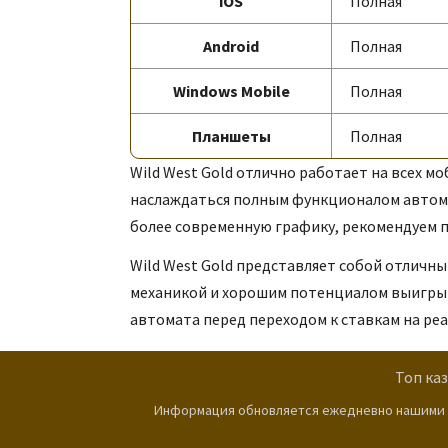
iOS
Полная
Android
Полная
Windows Mobile
Полная
Планшеты
Полная
Wild West Gold отлично работает на всех м
наслаждаться полным функционалом автомат
более современную графику, рекомендуем
Wild West Gold представляет собой отличн
механикой и хорошим потенциалом выигрыш
автомата перед переходом к ставкам на ре
Топ ка
Информация обновляется ежедневно нашими э