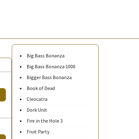
Big Bass Bonanza
Big Bass Bonanza 1000
Bigger Bass Bonanza
Book of Dead
Cleocatra
Dork Unit
Fire in the Hole 3
Fruit Party