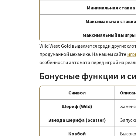
Минимальная ставка
Максимальная ставк
Максимальный выигр
Wild West Gold выделяется среди других сл
продуманной механике. На нашем сайте
игр
особенности автомата перед игрой на реал
Бонусные функции и с
Символ
Описа
Шериф (Wild)
Заменя
Звезда шерифа (Scatter)
Запуск
Ковбой
Высоко