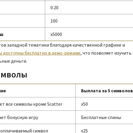
0.20
а
100
ыш
x5000
отов западной тематики благодаря качественной графике и
ы доступны бесплатно в демо-режиме
, что позволяет изучить 
ьные деньги.
имволы
ние
Выплата за 5 символов
ет все символы кроме Scatter
x50
ает бонусную игру
Бесплатные спины
оплачиваемый символ
x25