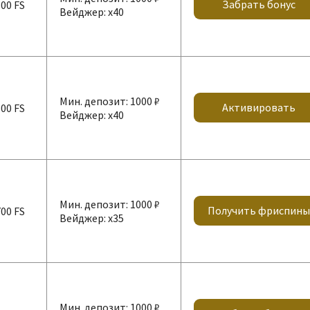
Забрать бонус
600 FS
Вейджер: x40
Мин. депозит: 1000 ₽
Активировать
600 FS
Вейджер: x40
Мин. депозит: 1000 ₽
Получить фриспины
700 FS
Вейджер: x35
Мин. депозит: 1000 ₽