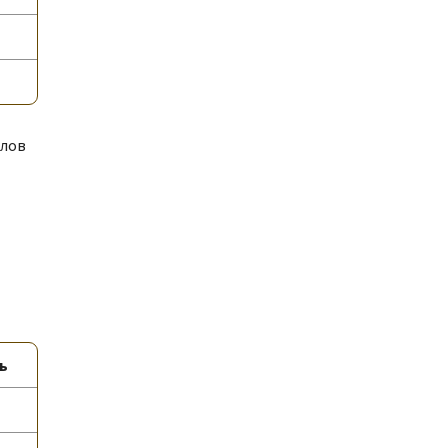
олов
ь