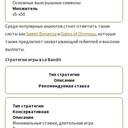
Основные выигрышные символы
x5-x50
Среди популярных аналогов стоит отметить такие
слоты как
Sweet Bonanza
и
Gates of Olympus
, которые
также предлагают захватывающий геймплей и высокие
выплаты.
Стратегии игры в Le Bandit
Тип стратегии
Описание
Рекомендуемая ставка
Консервативная
Минимальные ставки, длительная игра