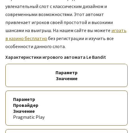
увлекательный слот с классическим дизайном и
современными возможностями. Этот автомат
привлекает игроков своей простотой и высокими
шансами на выигрыш. На нашем сайте вы можете
играть
в казино бесплатно
без регистрации и изучить все
особенности данного слота.
Характеристики игрового автомата Le Bandit
Параметр
Значение
Провайдер
Pragmatic Play