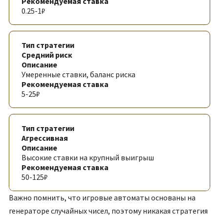
0.25-1₽
Средний риск
Умеренные ставки, баланс риска
5-25₽
Агрессивная
Высокие ставки на крупный выигрыш
50-125₽
Важно помнить, что игровые автоматы основаны на
генераторе случайных чисел, поэтому никакая стратегия