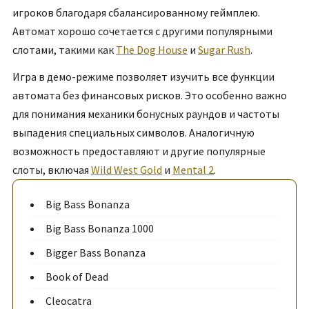
игроков благодаря сбалансированному геймплею.
Автомат хорошо сочетается с другими популярными
слотами, такими как
The Dog House
и
Sugar Rush
.
Игра в демо-режиме позволяет изучить все функции
автомата без финансовых рисков. Это особенно важно
для понимания механики бонусных раундов и частоты
выпадения специальных символов. Аналогичную
возможность предоставляют и другие популярные
слоты, включая
Wild West Gold
и
Mental 2
.
Big Bass Bonanza
Big Bass Bonanza 1000
Bigger Bass Bonanza
Book of Dead
Cleocatra