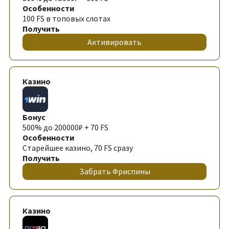
100 FS в топовых слотах
Активировать
500% до 200000₽ + 70 FS
Старейшее казино, 70 FS сразу
Забрать Фриспины