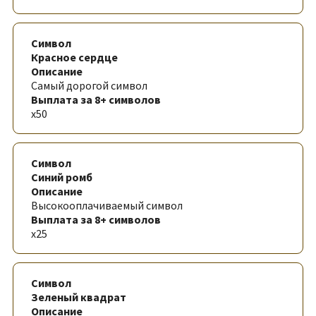
Красное сердце
Самый дорогой символ
x50
Синий ромб
Высокооплачиваемый символ
x25
Зеленый квадрат