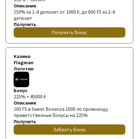
150% за 1-й депозит от 1000 ₽, до 600 FS за 2-й
депозит
Получить бонус
Flagman
225% + 45000 ₽
100 FS в Sweet Bonanza 1000 по промокоду,
приветственные бонусы на 225%
Забрать бонус