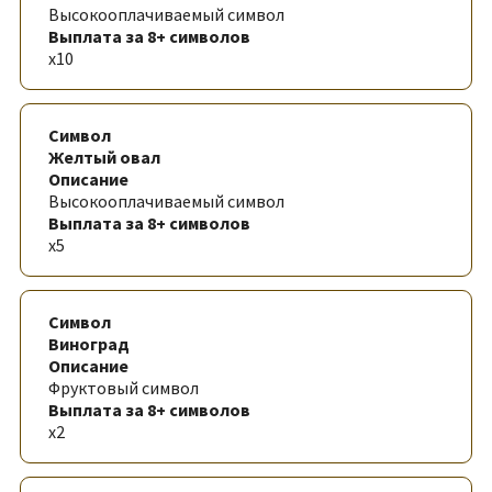
Высокооплачиваемый символ
x10
Желтый овал
Высокооплачиваемый символ
x5
Виноград
Фруктовый символ
x2